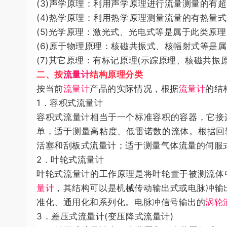
(3)声学原理：利用声学原理进行流量测量的有超
(4)热学原理：利用热学原理测量流量的有热量
(5)光学原理：激光式、光电式等是属于此类原
(6)原于物理原理：核磁共振式、核幅射式等是
(7)其它原理：有标记原理(示踪原理、核磁共振
二、按
流量计
结构原理分类
按当前
流量计
产品的实际情况，根据
流量计
的结
1．容积式流量计
容积式流量计相当于一个标准容积的容器，它接
单，适于测量高粘度、低雷诺数的流体。根据回
活塞和刮板式流量计；适于测量气体流量的伺服
2．叶轮式流量计
叶轮式流量计的工作原理是将叶轮置于被测流体
量计
，其结构可以是机械传动输出式或电脉冲输
准化、通用化和系列化。电脉冲信号输出的
涡轮
3．差压式流量计(变压降式流量计)