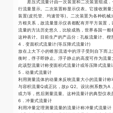
差压式流量计由一次装置和二次装置组成．一
行流量显示。二次装置称显示仪表。它接收测量
装置(皮托管、均速管等)。二次装置为各种机
方根关系，故流量显示仪表都配有开平方装置，
流量的方法历史悠久，比较成熟，世界各国一般
这种表计。目前生产的产品分：孔板流量计、楔
4．变面积式流量计(等压降式流量计)
放在上大下小的锥形流道中的浮子受到自下而上
衡时，俘子即静止。浮子静止的高度可作为流量
此该型流量计称变面积式流量计或等压降式流量计
5．动量式流量计
利用测量流体的动量来反映流量大小的流量计称动
与容积流量Q成正比，故p Q2。设比例系数为
或力等，然后测量流量。这种流量计的典型仪表
6．冲量式流量计
利用冲量定理测量流量的流量计称冲量式流量计