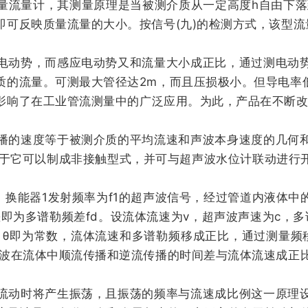
量流量计，其测量原理是当被测介质从一定高度h自由下落
即可反映质量流量的大小。按信号(九)的检测方式，该型
电动势，而感应电动势又和流量大小成正比，通过测电动
质的流量。可测最大管径达2m，而且压损极小。但导电率
影响了在工业管流测量中的广泛应用。为此，产品在不断
的速度等于被测介质的平均流速和声波本身速度的几何和
由于它可以制成非接触型式，并可与超声波水位计联动进行
：换能器1发射频率为f1的超声波信号，经过管道内液体中
差即为多谱勒频差fd。设流体流速为v，超声波声速为c，
1、θ即为常数，流体流速和多谱勒频移成正比，通过测量频
声波在流体中顺流传播和逆流传播的时间差与流体流速成正
流动时将产生振荡，且振荡的频率与流速成比例这一原理