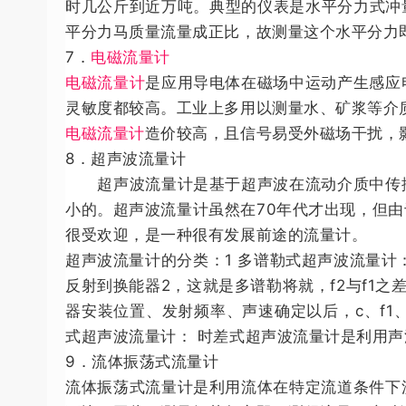
时几公斤到近万吨。典型的仪表是水平分力式冲
平分力马质量流量成正比，故测量这个水平分力
7．
电磁流量计
电磁流量计
是应用导电体在磁场中运动产生感应
灵敏度都较高。工业上多用以测量水、矿浆等介
电磁流量计
造价较高，且信号易受外磁场干扰，
8．超声波流量计
超声波流量计是基于超声波在流动介质中传播
小的。超声波流量计虽然在70年代才出现，但
很受欢迎，是一种很有发展前途的流量计。
超声波流量计的分类：1 多谱勒式超声波流量计
反射到换能器2，这就是多谱勒将就，f2与f1之
器安装位置、发射频率、声速确定以后，c、f
式超声波流量计： 时差式超声波流量计是利用
9．流体振荡式流量计
流体振荡式流量计是利用流体在特定流道条件下