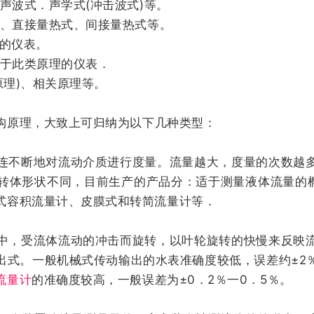
声波式．声学式(冲击波式)等。
式、直接量热式、间接量热式等。
理的仪表。
属于此类原理的仪表．
原理)、相关原理等。
构原理，大致上可归纳为以下几种类型：
连不断地对流动介质进行度量。流量越大，度量的次数越
转体形状不同，目前生产的产品分：适于测量液体流量的椭
式容积流量计、皮膜式和转简流量计等．
中，受流体流动的冲击而旋转，以叶轮旋转的快慢来反映
出式。一般机械式传动输出的水表准确度较低，误差约±2
流量计
的准确度较高，一般误差为±0．2％一0．5％。