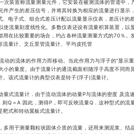
次装置称流量测量元件，它安装在被测流体的管道中，产生
元件产生的差压信号，并将其转换为相应的流量进行显示
械式、电子式、组合式差压计配以流量显示仪表．差压计的
以使流量刻度线性化。多数仪表还设有流量积算装置，以
都用在比较重要的场合，约占各种流量测量方式的70％。
形流量计、文丘里管流量计、平均皮托管
流动的流体的作用力而移动。当此作用力与浮子的“显示重量
大小的量度。由于流量计的通流截面积随浮子高度不同而
。该式流量计的典型仪表是转子(浮子)流量计。
量式流量计．由于流动流体的动量P与流体的密度 及流速v
A，则Q＝A 因此，测得P，即可反映流量Q．这种型式的
是靶式和转动翼板式流量计。
，多用于测量颗粒状固体介质的流量，还用来测泥浆、结