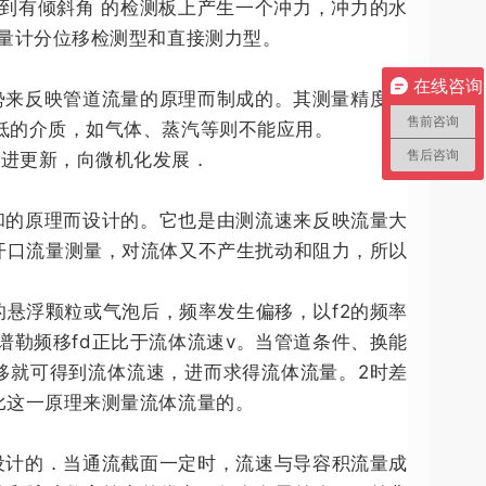
到有倾斜角 的检测板上产生一个冲力，冲力的水
流量计分位移检测型和直接测力型。
在线咨询
势来反映管道流量的原理而制成的。其测量精度和
售前咨询
低的介质，如气体、蒸汽等则不能应用。
售后咨询
改进更新，向微机化发展．
的原理而设计的。它也是由测流速来反映流量大
开口流量测量，对流体又不产生扰动和阻力，所以
的悬浮颗粒或气泡后，频率发生偏移，以f2的频率
多谱勒频移fd正比于流体流速v。当管道条件、换能
移就可得到流体流速，进而求得流体流量。2时差
比这一原理来测量流体流量的。
设计的．当通流截面一定时，流速与导容积流量成