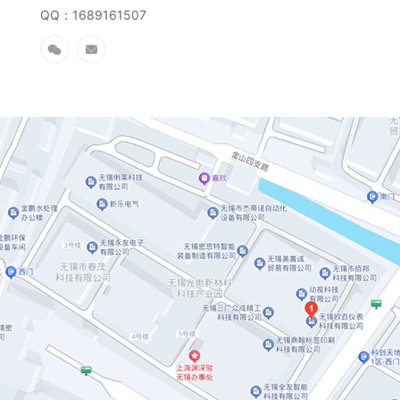
QQ：
1689161507

