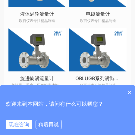
液体涡轮流量计
电磁流量计
欧百仪表专注精品制造
欧百仪表专注精品制造
旋进旋涡流量计
OBLUGB系列涡街流量计
集流量、温度、压力检测功能于一体高精度气体计量仪表
欧百仪表专注精品制造
×
欢迎来到本网站，请问有什么可以帮您？
Copyright © 2018
无锡欧百仪表科技有限公司
Powered By
Z-BlogPHP
Theme
By
优美尚品
苏ICP备18013898号-1 链接https://beian.miit.gov.cn
现在咨询
稍后再说




