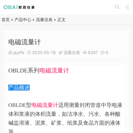


首页
»
产品中心
»
流量仪表
» 正文
电磁流量计
jayffe
2020-05-18
流量仪表
6297
0





OBLDE系列
电磁流量计
产品概述
OBLDE型
电磁流量计
适用测量封闭管道中导电液
体和浆液的体积流量，如洁净水、污水、各种酸
碱盐溶液、泥浆、矿浆、纸浆及食品方面的液体
等。